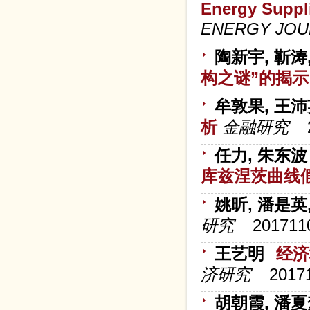
Energy Suppli
ENERGY JOU
陶新宇, 靳涛
构之谜”的揭示
牟敦果, 王
析
金融研究
任力, 朱东波
库兹涅茨曲线
姚昕, 潘是英
研究
201711
王艺明
经济
济研究
2017
胡朝霞, 潘