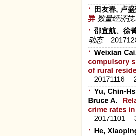
田友春, 卢盛
异
数量经济技
邵宜航、徐
动态
201712
Weixian Ca
compulsory s
of rural resid
20171116
Yu, Chin-Hs
Bruce A.
Rel
crime rates i
20171101
He, Xiaopin