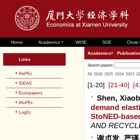
Home
Academics
WISE
SOE
Chow 
Academics
Publicatio
Links
Search papers:
RePEc
All
2026
2025
2024
2023
2
IDEAS
[1-20]
[21-40]
[4
Econpapers
Shen, Xiaob
WoPEc
demand elastic
LogEc
StoNED-based
AND RECYCL
谢贞发, 严瑾