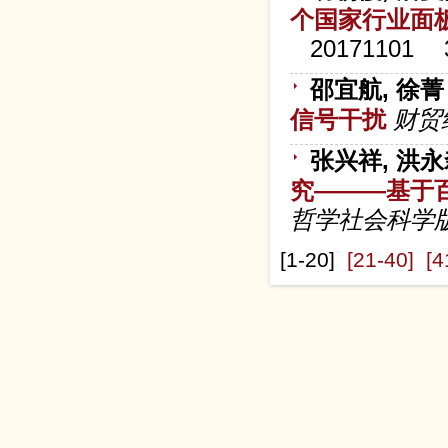
个国家行业面
20171101
邵宜航, 徐菁
信号干扰
财贸
张兴祥, 洪
究———基于
哲学社会科学版
[1-20]
[21-40]
[4