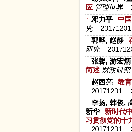
应
管理世界
邓力平
中国
究
20171201
郭晔, 赵静
研究
201712
张馨, 游宏炳
简述
财政研究
赵西亮
教育
20171201
李扬, 韩俊, 
新华
新时代
习贯彻党的十
20171201