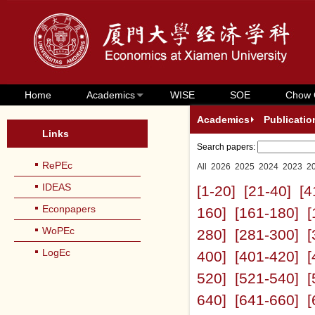
Home
Academics
WISE
SOE
Chow 
Academics
Publicatio
Links
Search papers:
RePEc
All
2026
2025
2024
2023
2
IDEAS
[1-20]
[21-40]
[4
Econpapers
160]
[161-180]
[
WoPEc
280]
[281-300]
[
LogEc
400]
[401-420]
[
520]
[521-540]
[
640]
[641-660]
[