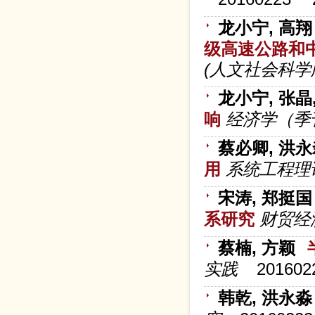
龙小宁, 高翔
级高速公路和
(人文社会科学
龙小宁, 张晶
响
经济学（季
蔡必卿, 洪
用
系统工程理
宋涛, 郑挺国
系研究
财贸经
蔡楠, 方颖
实践
201602
韩乾, 洪永淼