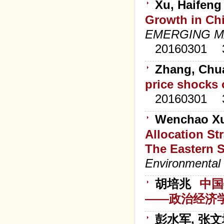
Xu, Haifeng
Growth in Ch
EMERGING M
20160301
Zhang, Chu
price shocks 
20160301
Wenchao Xu
Allocation St
The Eastern S
Environmental
胡培兆
中国
——政治经济
彭水军, 张文