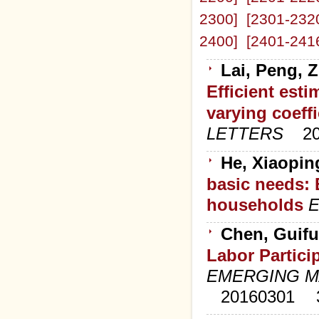
2300]
[2301-232
2400]
[2401-241
Lai, Peng, 
Efficient esti
varying coeff
LETTERS
2
He, Xiaopin
basic needs: 
households
Chen, Guifu
Labor Partici
EMERGING M
20160301