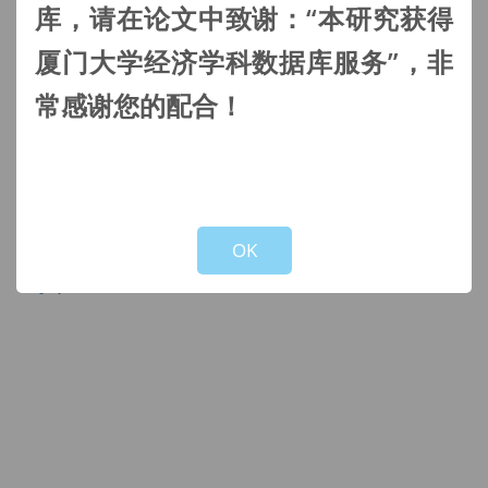
库，请在论文中致谢：“本研究获得
数据提供商：
https://zenodo.org/record/7821068#.ZEHqi3ZBybQ
厦门大学经济学科数据库服务”，非
数据类型：None
常感谢您的配合！
数据获取：
申请
!
Not valid!
Copyright © 2019, All rights reserved. Technical support:
OK
chiyuhan@xmu.edu.cn
School of Economics
|
The Wang Yanan Institute for Studies in Economics
|
Gregory and Paula Chow Center for Economic Research