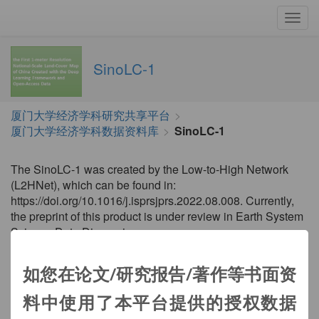
切
换
导
SinoLC-1
航
厦门大学经济学科研究共享平台
>
厦门大学经济学科数据资料库
>
SinoLC-1
The SinoLC-1 was created by the Low-to-High Network
(L2HNet), which can be found in:
https://doi.org/10.1016/j.isprsjprs.2022.08.008. Currently,
the preprint of this product is under review in Earth System
Science Data Discussion:
https://essd.copernicus.org/preprints/essd-2023-87/
如您在论文/研究报告/著作等书面资
数据格式：tif
料中使用了本平台提供的授权数据
数据区间：